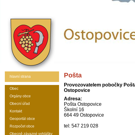
Pošta
hlavní strana
Provozovatelem pobočky Pošta 
Obec
Ostopovice
Orgány obce
Adresa:
Obecní úřad
Pošta Ostopovice
Školní 16
Kontakt
664 49 Ostopovice
Geoportál obce
tel: 547 219 028
Rozpočet obce
Obecně závazné vyhlášky