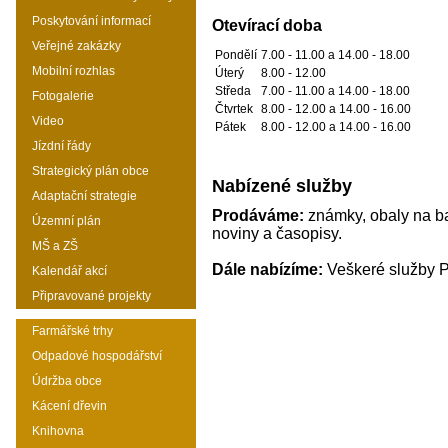
Poskytování informací
Otevírací doba
Veřejné zakázky
Pondělí
7.00 - 11.00 a 14.00 - 18.00
Mobilní rozhlas
Úterý
8.00 - 12.00
Středa
7.00 - 11.00 a 14.00 - 18.00
Fotogalerie
Čtvrtek
8.00 - 12.00 a 14.00 - 16.00
Video
Pátek
8.00 - 12.00 a 14.00 - 16.00
Jízdní řády
Strategický plán obce
Nabízené služby
Adaptační strategie
Prodáváme:
známky, obaly na bal
Územní plán
noviny a časopisy.
MŠ a ZŠ
Dále nabízíme:
Veškeré služby Po
Kalendář akcí
Připravované projekty
Farmářské trhy
Odpadové hospodářství
Údržba obce
Kácení dřevin
Knihovna