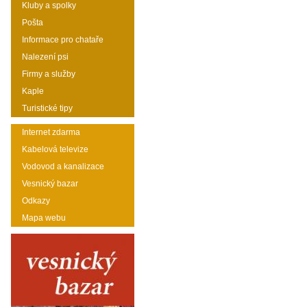
Kluby a spolky
Pošta
Informace pro chataře
Nalezení psi
Firmy a služby
Kaple
Turistické tipy
Internet zdarma
Kabelová televize
Vodovod a kanalizace
Vesnický bazar
Odkazy
Mapa webu