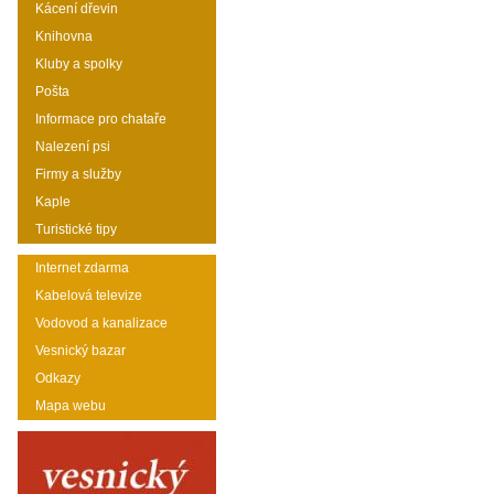
Kácení dřevin
Knihovna
Kluby a spolky
Pošta
Informace pro chataře
Nalezení psi
Firmy a služby
Kaple
Turistické tipy
Internet zdarma
Kabelová televize
Vodovod a kanalizace
Vesnický bazar
Odkazy
Mapa webu