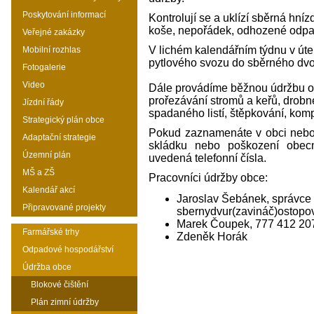
Poskytování informací
Kontrolují se a uklízí sběrná h
koše, nepořádek, odhozené odpad
Veřejné zakázky
V lichém kalendářním týdnu v út
Mobilní rozhlas
pytlového svozu do sběrného dvo
Fotogalerie
Video
Dále provádíme běžnou údržbu obc
prořezávání stromů a keřů, drobn
Jízdní řády
spadaného listí, štěpkování, kom
Strategický plán obce
Pokud zaznamenáte v obci nebo 
Adaptační strategie
skládku nebo poškození obecn
Územní plán
uvedená telefonní čísla.
MŠ a ZŠ
Pracovníci údržby obce:
Kalendář akcí
Jaroslav Šebánek, správce
Připravované projekty
sbernydvur(zavináč)ostopov
Marek Čoupek, 777 412 2
Farmářské trhy
Zdeněk Horák
Odpadové hospodářství
Údržba obce
Blokové čištění
Plán zimní údržby