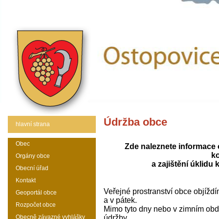
Údržba obce
hlavní strana
Obec
Zde naleznete informace 
k
Orgány obce
a zajištění úklidu
Obecní úřad
Kontakt
Veřejné prostranství obce objíždí
Geoportál obce
a v pátek.
Rozpočet obce
Mimo tyto dny nebo v zimním obdob
Obecně závazné vyhlášky
údržby.