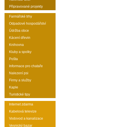
Připravované projekty
Farmářské trhy
Odpadové hospodářství
Údržba obce
Kácení dřevin
Knihovna
Kluby a spolky
Pošta
Informace pro chataře
Nalezení psi
Firmy a služby
Kaple
Turistické tipy
Internet zdarma
Kabelová televize
Vodovod a kanalizace
Vesnický bazar