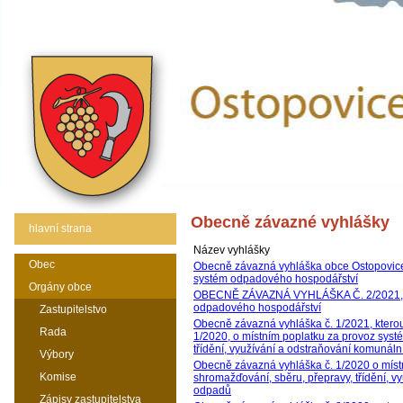
Obecně závazné vyhlášky
hlavní strana
Název vyhlášky
Obec
Obecně závazná vyhláška obce Ostopovice 
systém odpadového hospodářství
Orgány obce
OBECNĚ ZÁVAZNÁ VYHLÁŠKA Č. 2/2021, o
odpadového hospodářství
Zastupitelstvo
Obecně závazná vyhláška č. 1/2021, ktero
Rada
1/2020, o místním poplatku za provoz syst
třídění, využívání a odstraňování komunál
Výbory
Obecně závazná vyhláška č. 1/2020 o míst
Komise
shromažďování, sběru, přepravy, třídění, 
odpadů
Zápisy zastupitelstva