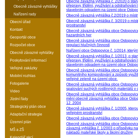
Obecně závazná vyhláška č. 2/2020 o sta
přepravy, třídění, využívání a odstraňová
Obecně závazné vyhlášky
stavebním odpadem na území obce Ostop
Nařízení rady
Obecně závazná vyhláška č.2/2019 o místn
Obecně závazná vyhláška č. 3/2019 o míst
Obecní úřad
prostranství
Kontakt
Obecně závazná vyhláška obce Ostopovice 
hazardních her
Geoportál obce
Obecně závazná vyhláška obce Ostopovice 
Rozpočet obce
regulaci hlučných činností
Nařízení obce Ostopovice č. 1/2014, kterým
Obecně závazné vyhlášky
Obecně závazná vyhláška č. 1/2013, o sta
Poskytování informací
přepravy, třídění, využívání a odstraňová
stavebním odpadem na území obce Ostop
Veřejné zakázky
Obecně závazná vyhláška obce Ostopovice 
komunitního kompostování a způsob využi
Mobilní rozhlas
veřejné zeleně na území obce.
Fotogalerie
Obecně závazná vyhláška obce Ostopovice 
spalování suchých rostlinných materiálů v 
Video
Obecně závazná vyhláška obce Ostopovice 
mění obecně závazná vyhláška obce Ostopo
Jízdní řády
12. 2004
Strategický plán obce
Obecně závazná vyhláška č. 1/2005, kterou
veřejném prostranství
Adaptační strategie
Obecně závazná vyhláška obce Ostopovice 
Územní plán
Obecně závazná vyhláška obce Ostopovice 
závazná vyhláška č. 1/2003 o příspěvku n
MŠ a ZŠ
nákladů mateřské školy a školní družiny
Kalendář akcí